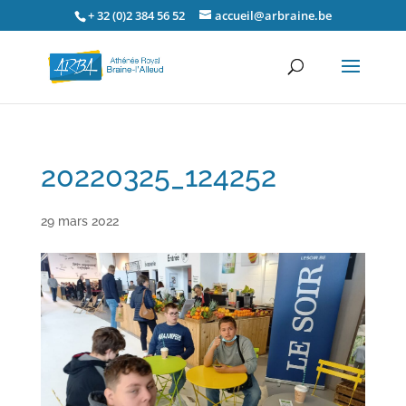
+ 32 (0)2 384 56 52
accueil@arbraine.be
20220325_124252
29 mars 2022