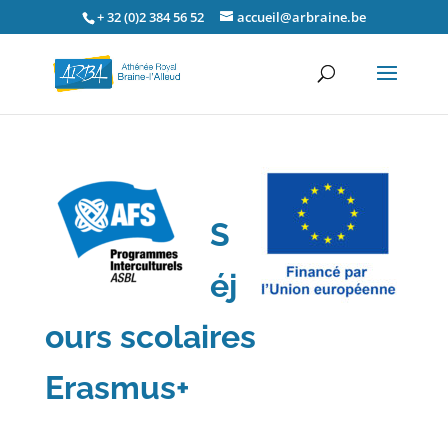
+ 32 (0)2 384 56 52
accueil@arbraine.be
S
éj
ours scolaires
Erasmus+