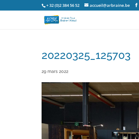
+ 32 (0)2 384 56 52
accueil@arbraine.be
20220325_125703
29 mars 2022