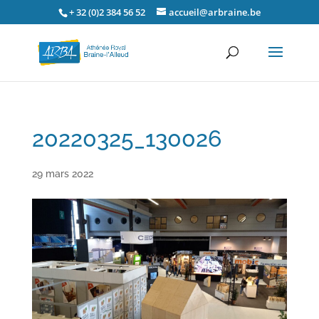
+ 32 (0)2 384 56 52
accueil@arbraine.be
20220325_130026
29 mars 2022