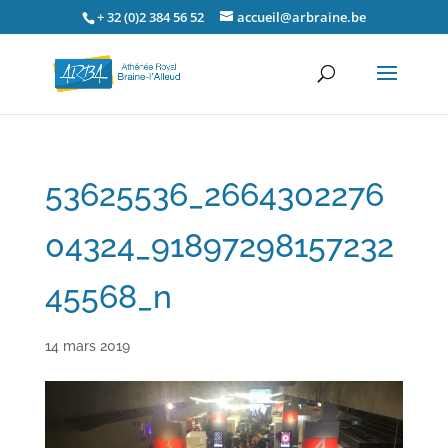
+ 32 (0)2 384 56 52
accueil@arbraine.be
53625536_2664302276
04324_91897298157232
45568_n
14 mars 2019