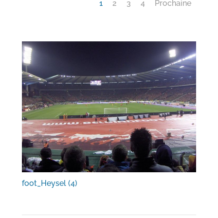
1
2
3
4
Prochaine
foot_Heysel (4)