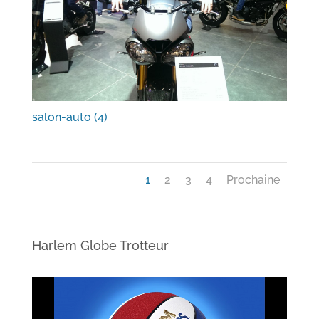
salon-auto (4)
1
2
3
4
Prochaine
Harlem Globe Trotteur