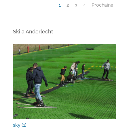
1
2
3
4
Prochaine
Ski à Anderlecht
sky (1)