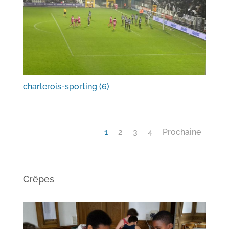
charlerois-sporting (6)
1
2
3
4
Prochaine
Crêpes