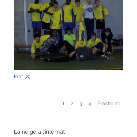
foot (8)
1
2
3
4
Prochaine
La neige à l’internat