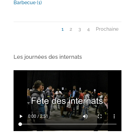
Barbecue (1)
1
2
3
4
Prochaine
Les journées des internats