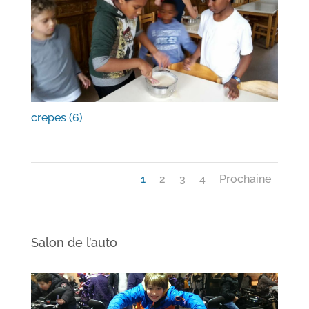
crepes (6)
1
2
3
4
Prochaine
Salon de l’auto