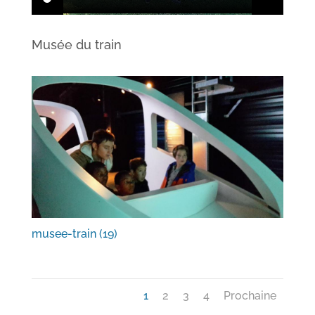
Musée du train
musee-train (19)
1
2
3
4
Prochaine