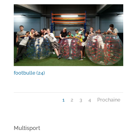
footbulle (24)
1
2
3
4
Prochaine
Multisport