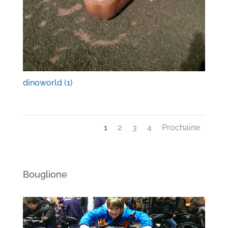
dinoworld (1)
1
2
3
4
Prochaine
Bouglione