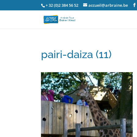
+ 32 (0)2 384 56 52
accueil@arbraine.be
pairi-daiza (11)