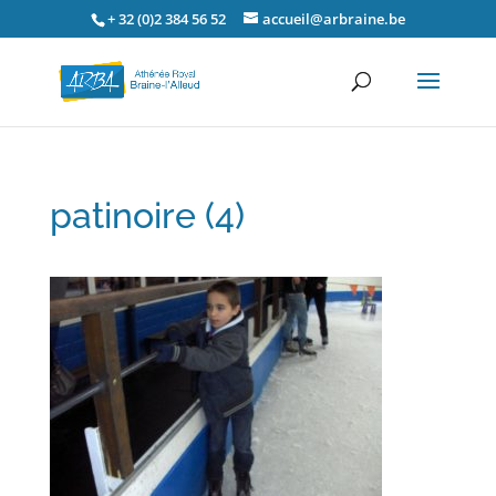
+ 32 (0)2 384 56 52
accueil@arbraine.be
patinoire (4)