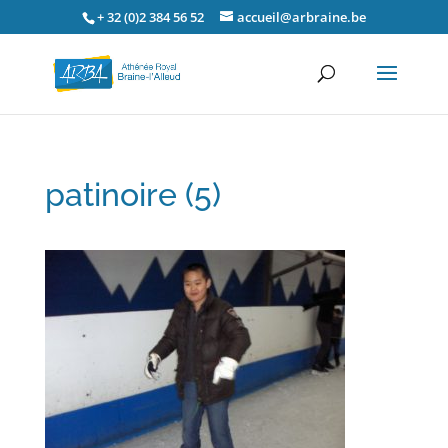
+ 32 (0)2 384 56 52
accueil@arbraine.be
patinoire (5)