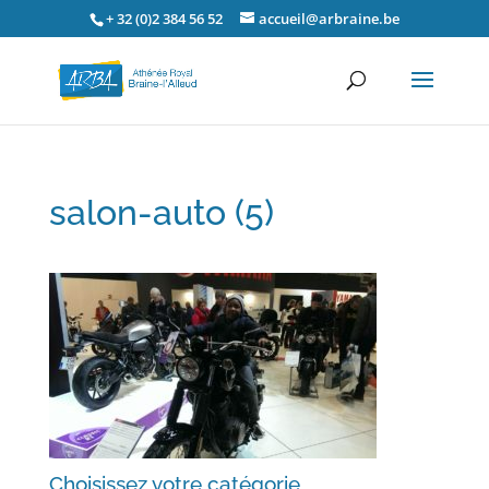
+ 32 (0)2 384 56 52
accueil@arbraine.be
salon-auto (5)
Choisissez votre catégorie