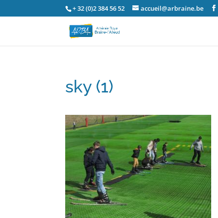
+ 32 (0)2 384 56 52
accueil@arbraine.be
sky (1)