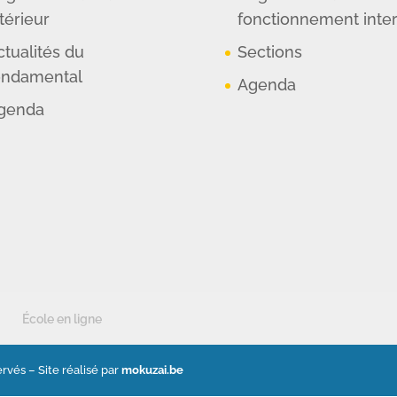
térieur
fonctionnement inte
ctualités du
Sections
ondamental
Agenda
genda
École en ligne
rvés – Site réalisé par
mokuzai.be