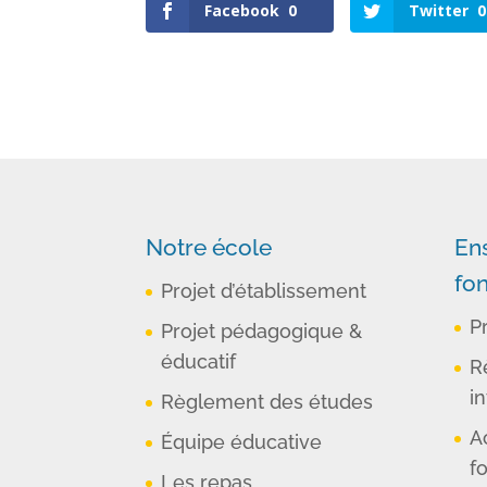
Facebook
0
Twitter
0
Notre école
En
fo
Projet d’établissement
P
Projet pédagogique &
éducatif
R
in
Règlement des études
A
Équipe éducative
f
Les repas