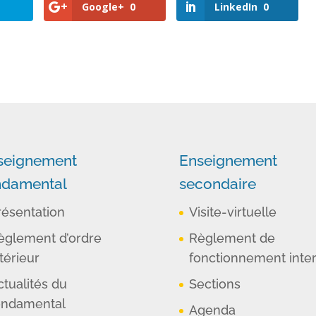
Google+
0
LinkedIn
0
seignement
Enseignement
ndamental
secondaire
résentation
Visite-virtuelle
èglement d’ordre
Règlement de
térieur
fonctionnement inte
ctualités du
Sections
ondamental
Agenda