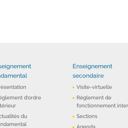
seignement
Enseignement
ndamental
secondaire
résentation
Visite-virtuelle
èglement d’ordre
Règlement de
térieur
fonctionnement inte
ctualités du
Sections
ondamental
Agenda