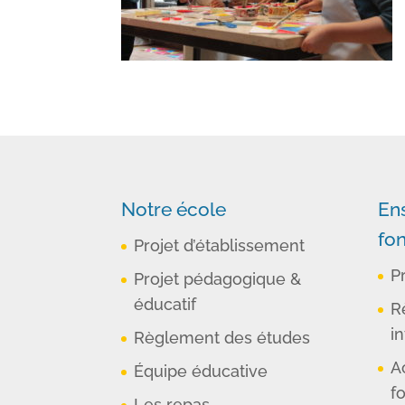
Notre école
En
fo
Projet d’établissement
P
Projet pédagogique &
éducatif
R
in
Règlement des études
A
Équipe éducative
f
Les repas