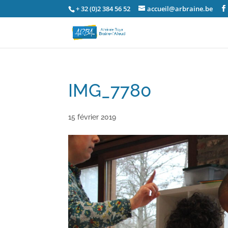
+ 32 (0)2 384 56 52
accueil@arbraine.be
IMG_7780
15 février 2019