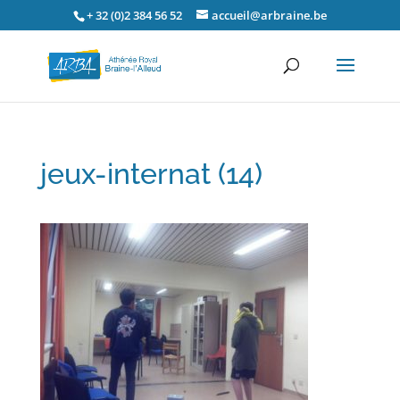
+ 32 (0)2 384 56 52
accueil@arbraine.be
jeux-internat (14)