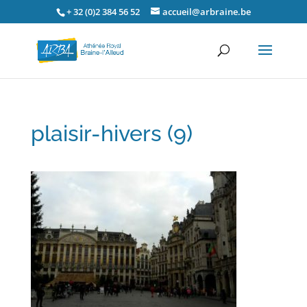
+ 32 (0)2 384 56 52
accueil@arbraine.be
plaisir-hivers (9)