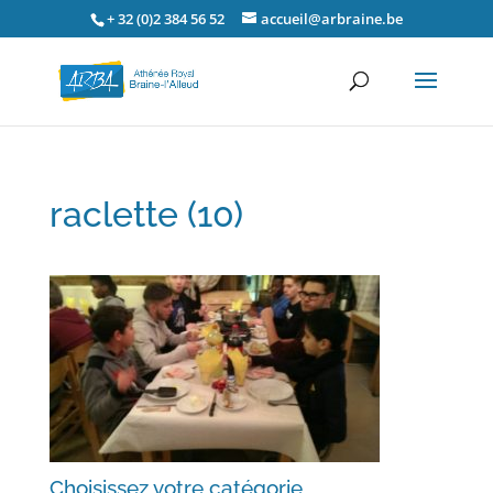
+ 32 (0)2 384 56 52
accueil@arbraine.be
raclette (10)
Choisissez votre catégorie