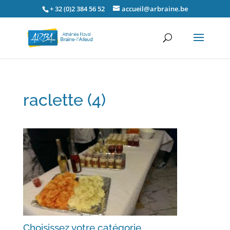
+ 32 (0)2 384 56 52
accueil@arbraine.be
raclette (4)
Choisissez votre catégorie