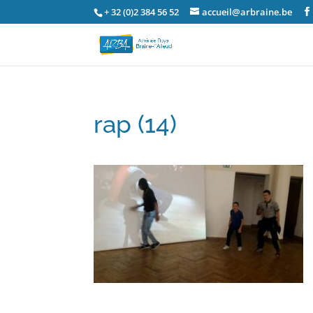
+ 32 (0)2 384 56 52
accueil@arbraine.be
rap (14)