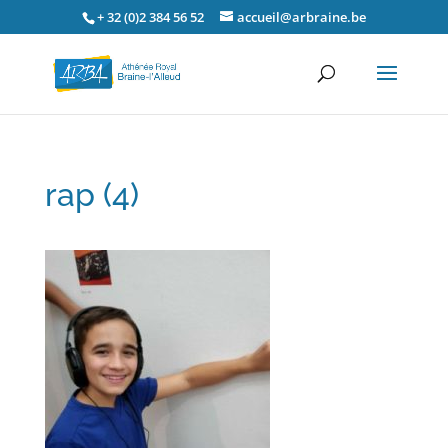
+ 32 (0)2 384 56 52
accueil@arbraine.be
rap (4)