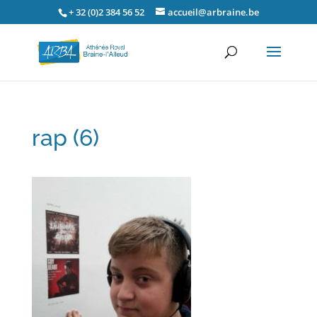
+ 32 (0)2 384 56 52
accueil@arbraine.be
rap (6)