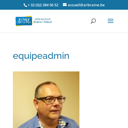
+ 32 (0)2 384 56 52
accueil@arbraine.be
equipeadmin