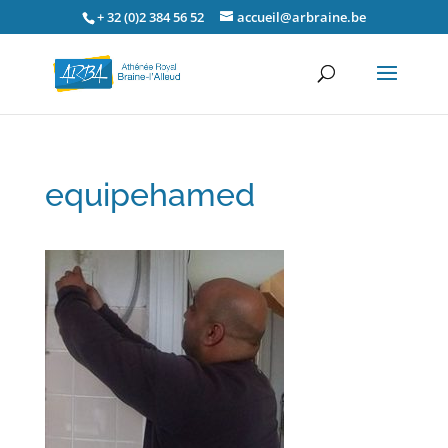
+ 32 (0)2 384 56 52
accueil@arbraine.be
equipehamed