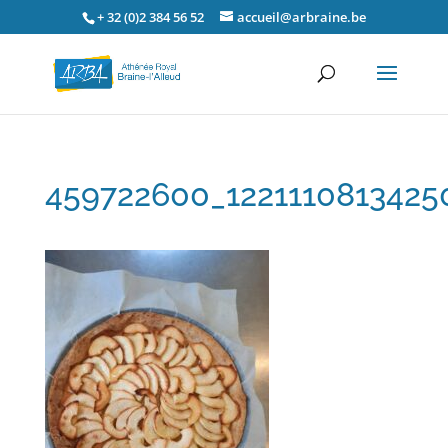
+ 32 (0)2 384 56 52
accueil@arbraine.be
459722600_1221110813425