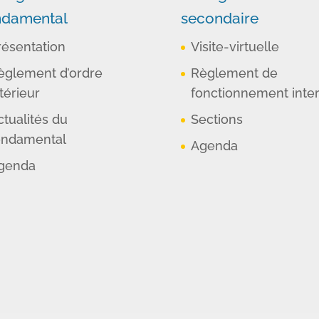
ndamental
secondaire
résentation
Visite-virtuelle
èglement d’ordre
Règlement de
térieur
fonctionnement inte
ctualités du
Sections
ondamental
Agenda
genda