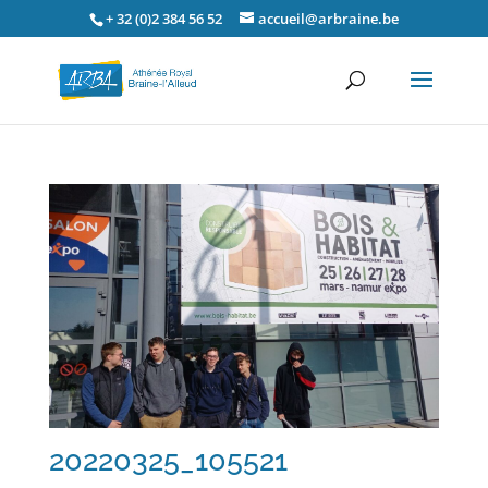
+ 32 (0)2 384 56 52
accueil@arbraine.be
20220325_105521