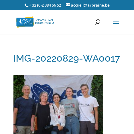
+ 32 (0)2 384 56 52
accueil@arbraine.be
IMG-20220829-WA0017