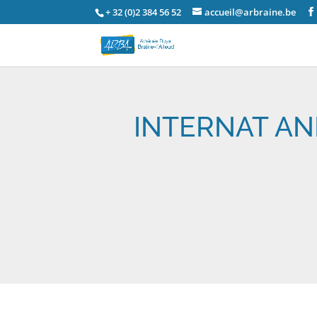
+ 32 (0)2 384 56 52
accueil@arbraine.be
INTERNAT AN