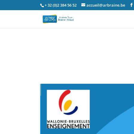
+ 32 (0)2 384 56 52
accueil@arbraine.be